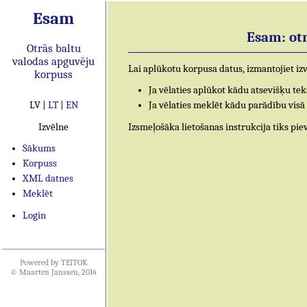
Esam
Esam: ot
Otrās baltu
valodas apguvēju
Lai aplūkotu korpusa datus, izmantojiet izv
korpuss
Ja vēlaties aplūkot kādu atsevišķu tek
LV
|
LT
|
EN
Ja vēlaties meklēt kādu parādību visā 
Izvēlne
Izsmeļošāka lietošanas instrukcija tiks pie
Sākums
Korpuss
XML datnes
Meklēt
Login
Powered by TEITOK
© Maarten Janssen, 2014